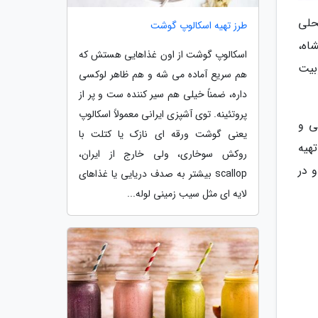
حلی
طرز تهیه اسکالوپ گوشت
اه،
اسکالوپ گوشت از اون غذاهایی هستش که
بیت
هم سریع آماده می شه و هم ظاهر لوکسی
داره، ضمناً خیلی هم سیر کننده ست و پر از
پروتئینه. توی آشپزی ایرانی معمولاً اسکالوپ
ی و
یعنی گوشت ورقه ای نازک یا کتلت با
تهیه
روکش سوخاری، ولی خارج از ایران،
 در
scallop بیشتر به صدف دریایی یا غذاهای
لایه ای مثل سیب زمینی لوله...