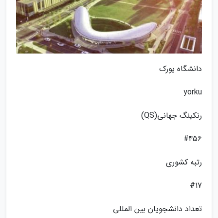
دانشگاه یورک
yorku
رنکینگ جهانی(QS)
#456
رتبه کشوری
#17
تعداد دانشجویان بین المللی