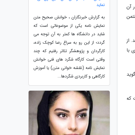
نماید
 جوهانسون در آن
تمن
به گزارش خبرنگاران ، خوانش صحیح متن
نمایش نامه یکی از موضوعاتی است که
شاید در دانشگاه ها کمتر به آن توجه می
 از
گردد؛ از این رو به سراغ رضا کوچک زاده،
 با
کارگردان و پژوهشگر تئاتر رفتیم که چند
وقتی است کارگاه شگرد های فنی خوانش
نمایش نامه (نقشه خوانی متن) یا آموزش
وکه و عصبانی شده است؛ درحالی که OpenAI می گوید
کارگاهی و کاربردی شگردها...
اقدام قانونی کند. او از OpenAI خواست که