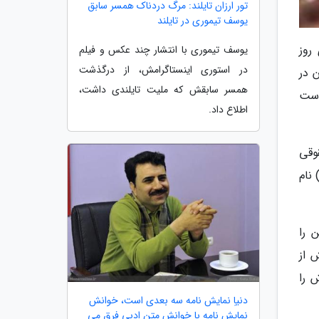
تور ارزان تایلند: مرگ دردناک همسر سابق
یوسف تیموری در تایلند
روز
یوسف تیموری با انتشار چند عکس و فیلم
در استوری اینستاگرامش، از درگذشت
اما جوهانسون در
همسر سابقش که ملیت تایلندی داشت،
ی نموده است
اطلاع داد.
 مقابله با OpenAI مشاور حقوقی
ام کند. ظاهراً او دو نامه برای OpenAI ارسال نموده تا بپرسد که صدای مورد استفاده در ChatGPT که اسکای (Sky) نام
 من را
 پیش از
رش را
دنیاِ نمایش نامه سه بعدی است، خوانش
نمایش نامه با خوانش متن ادبی فرق می