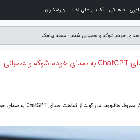
اوری
فرهنگی
آخرین های اخبار
ورزشکاران
اسکارلت جوهانسون: از شباهت صدای ChatGPT به صدای خودم شوکه و عصبانی
به گزارش مجله پیامک، اسکارلت جوهانسون، بازیگر معروف هالیوود، می گوید از شباهت 