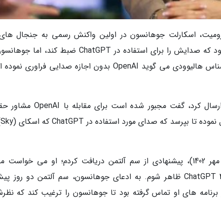
 زومیت، اسکارلت جوهانسون در اولین واکنش رسمی به جنجال های 
گذشته می گوید استارتاپ OpenAI از او خواسته بود که صدایش را برای استفاده در ChatGPT ضبط کند، 
نهایت درخواست OpenAI را نپذیرفت. بازیگر سرشناس هالیوودی می گوید OpenAI بدون اجازه صدایی فراور
اسکارلت جوهانسون در بیانیه ای که برای NPR ارسال کرد، گفت مجبور شده است برای
استخد
جوهانسون می گوید: سپتامبر گذشته (شهریور و مهر 1402)، پیشنهادی از سم آلتمن دریافت کردم؛ او می خواست
استخدام کند تا در نقش صدای سیستم فعلی ChatGPT 4.0 ظاهر شوم. به ادعای جوهانسون، سم آلتمن دو روز
Chat بار دیگر با مدیر برنامه های او تماس گرفته بود تا جوهانسون را ترغیب کند که نظ