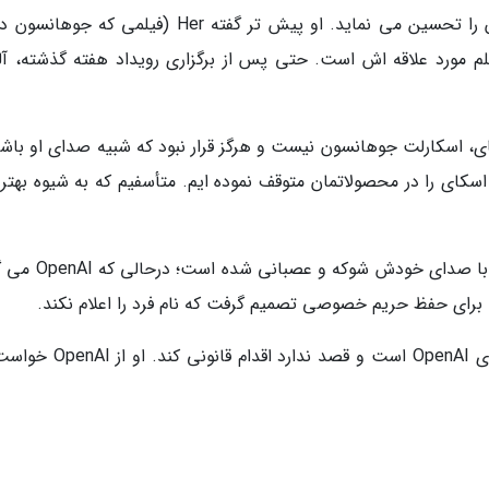
سم آلتمن به وضوح می گوید که حرفه جوهانسون را تحسین می نماید. او پیش تر گفته Her (فیلمی که
مورد علاقه اش است. حتی پس از برگزاری رویداد هفته گذشته، آل
ی، اسکارلت جوهانسون نیست و هرگز قرار نبود که شبیه صدای او باشد.
سکای را در محصولاتمان متوقف نموده ایم. متأسفیم که به شیوه بهتری
جوهانسون می گوید از شباهت بین صدای اسکای با صدای خودش ش
 برای حفظ حریم خصوصی تصمیم گرفت که نام فرد را اعلام نکند.
ظاهراً اسکارلت جوهانسون فعلاً در پی شرح از سوی OpenAI است و قصد ندارد 