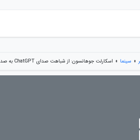
»
سینما
»
اسکارلت جوهانسون: از شباهت صدای ChatGPT به صدای خودم شوکه و عصبانی شدم