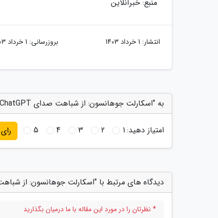
منبع: خبرآنلاین
انتشار:
1 خرداد 1403
بروزرسانی:
1 خرداد 1403
به "اسکارلت جوهانسون: از شباهت صدای ChatGPT به صدای خودم شوکه و عصبانی شدم" امتیاز دهید
امتیاز دهید:
1
2
3
4
5
رای
دیدگاه های مرتبط با "اسکارلت جوهانسون: از شباهت صدای ChatGPT به صدای خودم شوکه 
* نظرتان را در مورد این مقاله با ما درمیان بگذارید