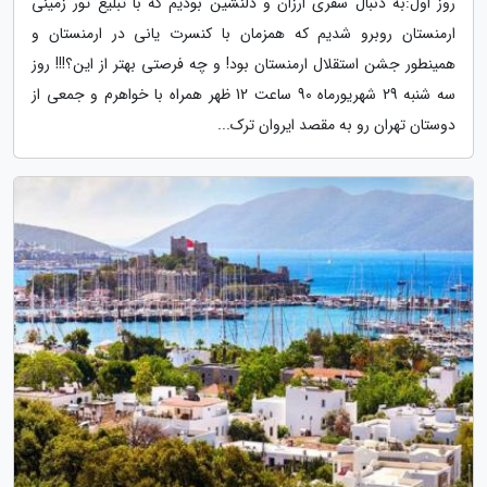
روز اول:به دنبال سفری ارزان و دلنشین بودیم که با تبلیغ تور زمینی
ارمنستان روبرو شدیم که همزمان با کنسرت یانی در ارمنستان و
همینطور جشن استقلال ارمنستان بود! و چه فرصتی بهتر از این؟!!! روز
سه شنبه 29 شهریورماه 90 ساعت 12 ظهر همراه با خواهرم و جمعی از
دوستان تهران رو به مقصد ایروان ترک...