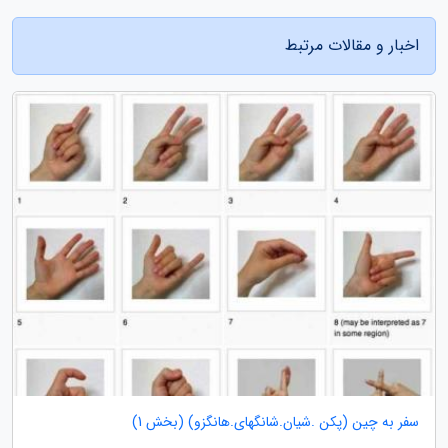
اخبار و مقالات مرتبط
سفر به چین (پکن .شیان.شانگهای.هانگزو) (بخش 1)