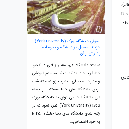
این کاپشن، با کیفیت خوب روکش و سبک پولیوری دهه هشتاد میلادی اش، از انتخاب های جیمز وودز (James Woods)،
د تا
اد.
معرفی دانشگاه یورک (York university):
هزینه تحصیل در دانشگاه و نحوه اخذ
پذیرش از آن
طینت: دانشگاه های معتبر زیادی در کشور
کانادا وجود دارند که از نظر سیستم آموزشی
ادن
و مدارک تحصیلی معتبر، جزو شناخته شده
ترین دانشگاه های دنیا هستند. از جمله
این دانشگاه ها می توان به دانشگاه یورک
کانادا (York university) اشاره نمود که در
رتبه بندی دانشگاه های دنیا جایگاه 456 را
به خود اختصاص...