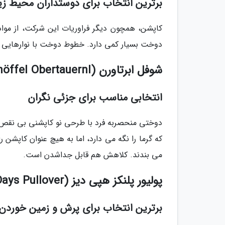
برترین انتخاب برای دوستداران محیط 
کاپشن، همچون دیگر فراوریات این شرکت، از موا
دوخت بسیار کمی دارد. خطوط دوخت با نوارهایی پو
شوفل ابرتاورن (Schöffel Obertauernl)، حدود 1.8 میلیون تومان، مردانه
انتخابی مناسب برای جزئی نگران
دوختی منحصربه فرد با طرحی نو کاپشنی بی نقص،
که گرما را نگه می دارد، اما به هیچ عنوان کاپشن 
می بندند. کلاهش هم قابل جداشدن است.
پولیور پلنکز هپی دیز (Planks Happy Days Pullover)، حدود 900 هزار تومان، مردانه
برترین انتخاب برای پرش و زمین خوردن!